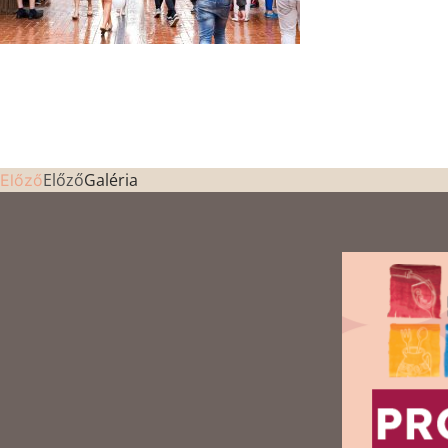
Előző
Galéria
Előző