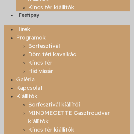
Kincs tér kiállítók
Festipay
Hírek
Programok
Borfesztivál
Dóm téri kavalkád
Kincs tér
Hídivásár
Galéria
Kapcsolat
Kiállítók
Borfesztivál kiállítói
MINDMEGETTE Gasztroudvar
kiállítók
Kincs tér kiállítók