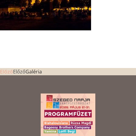
Előző
Galéria
Előző