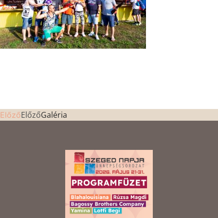
Előző
Galéria
Előző