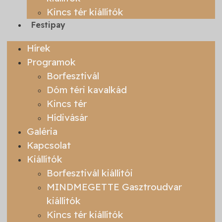
Kincs tér kiállítók
Festipay
Hírek
Programok
Borfesztivál
Dóm téri kavalkád
Kincs tér
Hídivásár
Galéria
Kapcsolat
Kiállítók
Borfesztivál kiállítói
MINDMEGETTE Gasztroudvar
kiállítók
Kincs tér kiállítók