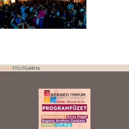
Előző
Galéria
Előző