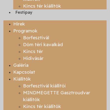
Kincs tér kiállítók
Festipay
Hírek
Programok
Borfesztivál
Dóm téri kavalkád
Kincs tér
Hídivásár
Galéria
Kapcsolat
Kiállítók
Borfesztivál kiállítói
MINDMEGETTE Gasztroudvar
kiállítók
Kincs tér kiállítók