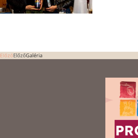
Előző
Galéria
Előző