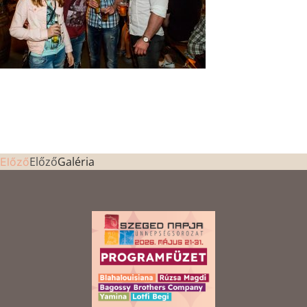
Előző
Galéria
Előző