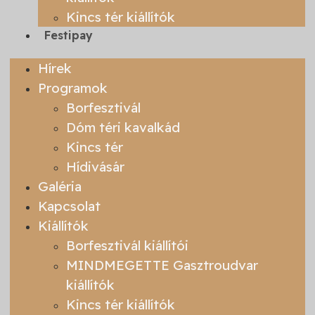
Kincs tér kiállítók
Festipay
Hírek
Programok
Borfesztivál
Dóm téri kavalkád
Kincs tér
Hídivásár
Galéria
Kapcsolat
Kiállítók
Borfesztivál kiállítói
MINDMEGETTE Gasztroudvar
kiállítók
Kincs tér kiállítók