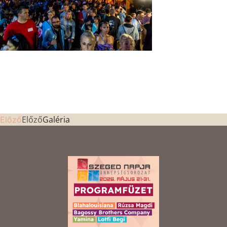
Előző
Galéria
Előző