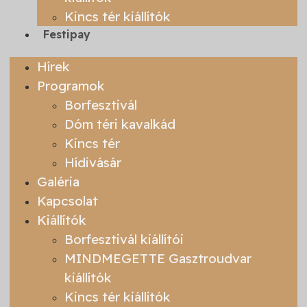
Kincs tér kiállítók
Festipay
Hírek
Programok
Borfesztivál
Dóm téri kavalkád
Kincs tér
Hídivásár
Galéria
Kapcsolat
Kiállítók
Borfesztivál kiállítói
MINDMEGETTE Gasztroudvar
kiállítók
Kincs tér kiállítók