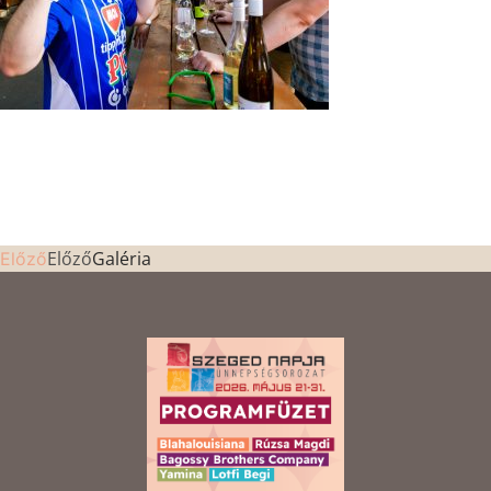
Előző
Galéria
Előző