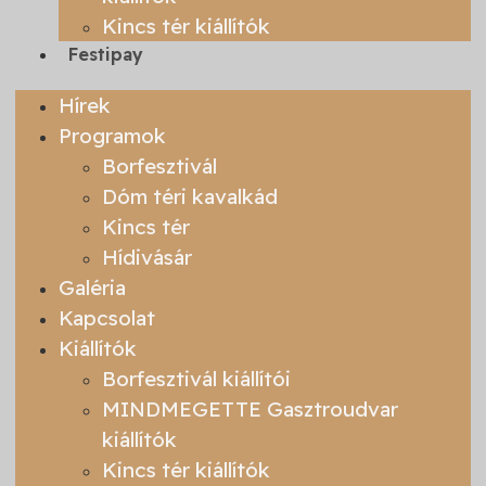
Kincs tér kiállítók
Festipay
Hírek
Programok
Borfesztivál
Dóm téri kavalkád
Kincs tér
Hídivásár
Galéria
Kapcsolat
Kiállítók
Borfesztivál kiállítói
MINDMEGETTE Gasztroudvar
kiállítók
Kincs tér kiállítók