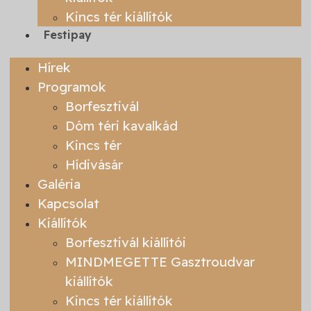
Kincs tér kiállítók
Festipay
Hírek
Programok
Borfesztivál
Dóm téri kavalkád
Kincs tér
Hídivásár
Galéria
Kapcsolat
Kiállítók
Borfesztivál kiállítói
MINDMEGETTE Gasztroudvar
kiállítók
Kincs tér kiállítók