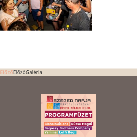
Előző
Galéria
Előző