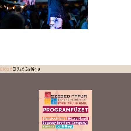
Előző
Galéria
Előző