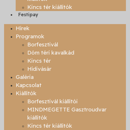
Kincs tér kiállítók
Festipay
Hírek
Programok
Borfesztivál
Dóm téri kavalkád
Kincs tér
Hídivásár
Galéria
Kapcsolat
Kiállítók
Borfesztivál kiállítói
MINDMEGETTE Gasztroudvar
kiállítók
Kincs tér kiállítók