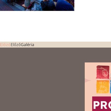
Előző
Galéria
Előző