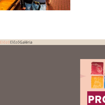
Előző
Galéria
Előző