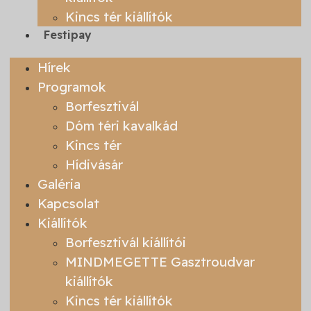
Kincs tér kiállítók
Festipay
Hírek
Programok
Borfesztivál
Dóm téri kavalkád
Kincs tér
Hídivásár
Galéria
Kapcsolat
Kiállítók
Borfesztivál kiállítói
MINDMEGETTE Gasztroudvar
kiállítók
Kincs tér kiállítók