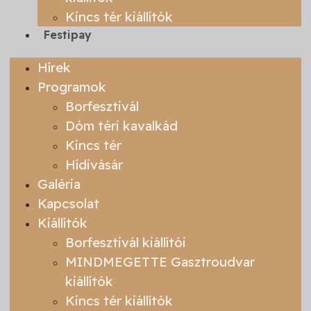
Kincs tér kiállítók
Festipay
Hírek
Programok
Borfesztivál
Dóm téri kavalkád
Kincs tér
Hídivásár
Galéria
Kapcsolat
Kiállítók
Borfesztivál kiállítói
MINDMEGETTE Gasztroudvar
kiállítók
Kincs tér kiállítók