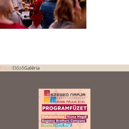
Előző
Galéria
Előző