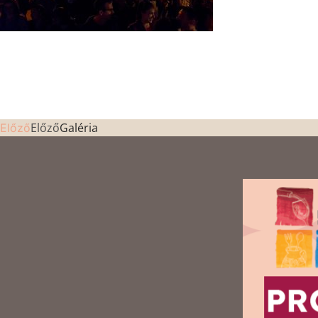
Előző
Galéria
Előző