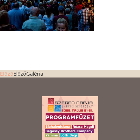
Előző
Galéria
Előző