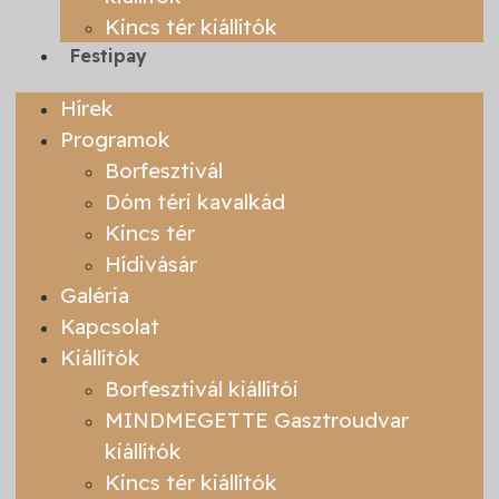
Kincs tér kiállítók
Festipay
Hírek
Programok
Borfesztivál
Dóm téri kavalkád
Kincs tér
Hídivásár
Galéria
Kapcsolat
Kiállítók
Borfesztivál kiállítói
MINDMEGETTE Gasztroudvar
kiállítók
Kincs tér kiállítók