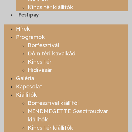
Kincs tér kiállítók
Festipay
Hírek
Programok
Borfesztivál
Dóm téri kavalkád
Kincs tér
Hídivásár
Galéria
Kapcsolat
Kiállítók
Borfesztivál kiállítói
MINDMEGETTE Gasztroudvar
kiállítók
Kincs tér kiállítók