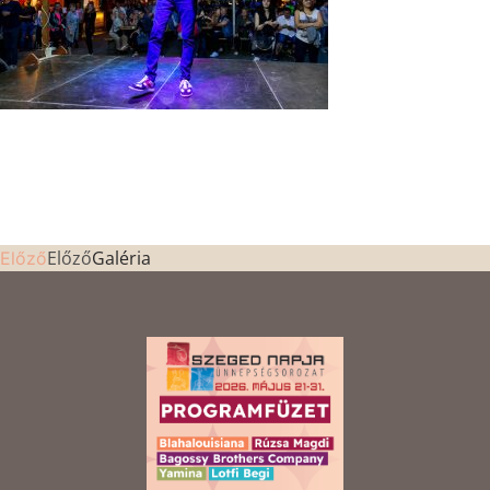
Előző
Galéria
Előző