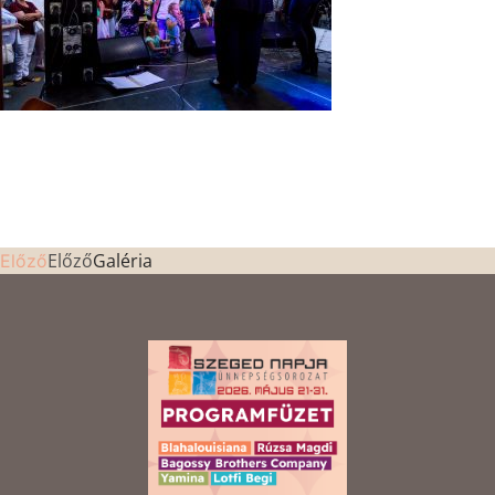
Előző
Galéria
Előző