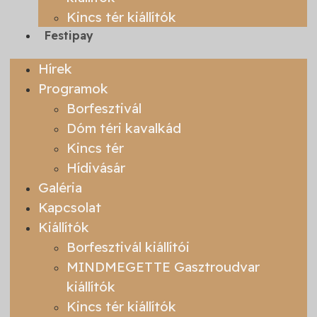
Kincs tér kiállítók
Festipay
Hírek
Programok
Borfesztivál
Dóm téri kavalkád
Kincs tér
Hídivásár
Galéria
Kapcsolat
Kiállítók
Borfesztivál kiállítói
MINDMEGETTE Gasztroudvar
kiállítók
Kincs tér kiállítók