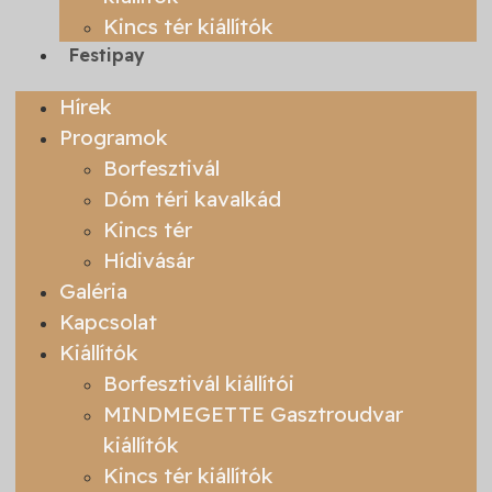
Kincs tér kiállítók
Festipay
Hírek
Programok
Borfesztivál
Dóm téri kavalkád
Kincs tér
Hídivásár
Galéria
Kapcsolat
Kiállítók
Borfesztivál kiállítói
MINDMEGETTE Gasztroudvar
kiállítók
Kincs tér kiállítók