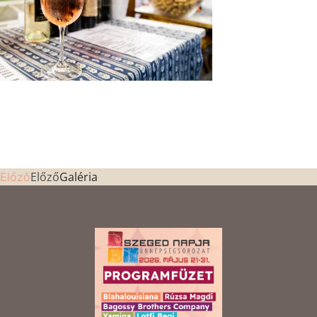
Előző
Galéria
Előző