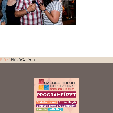
Előző
Galéria
Előző