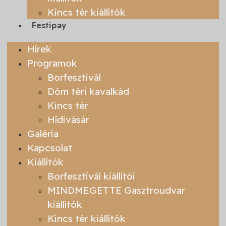
Kincs tér kiállítók
Festipay
Hírek
Programok
Borfesztivál
Dóm téri kavalkád
Kincs tér
Hídivásár
Galéria
Kapcsolat
Kiállítók
Borfesztivál kiállítói
MINDMEGETTE Gasztroudvar
kiállítók
Kincs tér kiállítók