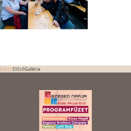
Előző
Galéria
Előző