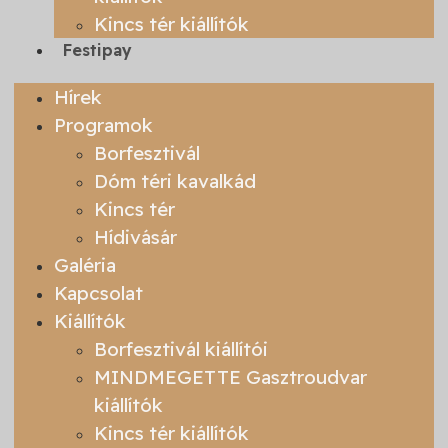
Kincs tér kiállítók
Festipay
Hírek
Programok
Borfesztivál
Dóm téri kavalkád
Kincs tér
Hídivásár
Galéria
Kapcsolat
Kiállítók
Borfesztivál kiállítói
MINDMEGETTE Gasztroudvar
kiállítók
Kincs tér kiállítók