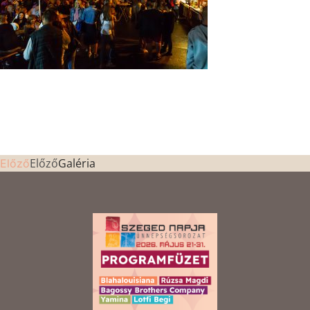
Előző
Galéria
Előző