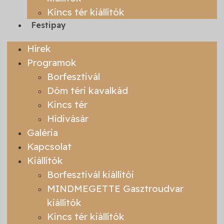
Kincs tér kiállítók
Festipay
Hírek
Programok
Borfesztivál
Dóm téri kavalkád
Kincs tér
Hídivásár
Galéria
Kapcsolat
Kiállítók
Borfesztivál kiállítói
MINDMEGETTE Gasztroudvar
kiállítók
Kincs tér kiállítók