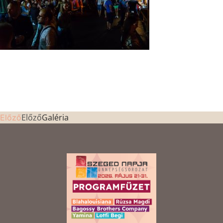
Előző
Galéria
Előző