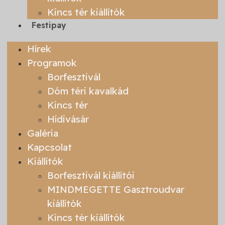
Kincs tér kiállítók
Festipay
Hírek
Programok
Borfesztivál
Dóm téri kavalkád
Kincs tér
Hídivásár
Galéria
Kapcsolat
Kiállítók
Borfesztivál kiállítói
MINDMEGETTE Gasztroudvar
kiállítók
Kincs tér kiállítók