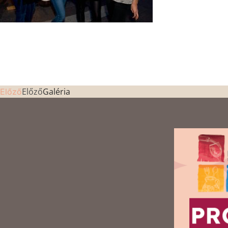
Előző
Galéria
Előző