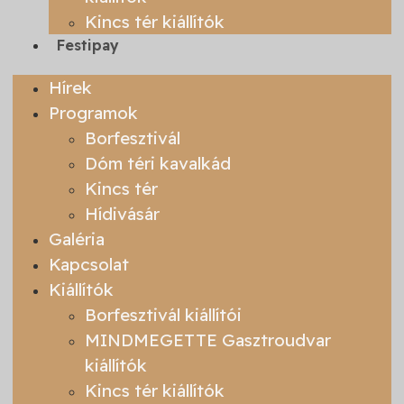
Kincs tér kiállítók
Festipay
Hírek
Programok
Borfesztivál
Dóm téri kavalkád
Kincs tér
Hídivásár
Galéria
Kapcsolat
Kiállítók
Borfesztivál kiállítói
MINDMEGETTE Gasztroudvar
kiállítók
Kincs tér kiállítók