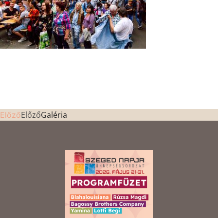
Előző
Galéria
Előző