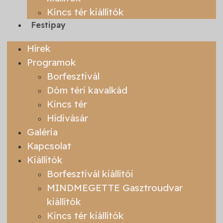
Kincs tér kiállítók
Festipay
Hírek
Programok
Borfesztivál
Dóm téri kavalkád
Kincs tér
Hídivásár
Galéria
Kapcsolat
Kiállítók
Borfesztivál kiállítói
MINDMEGETTE Gasztroudvar
kiállítók
Kincs tér kiállítók