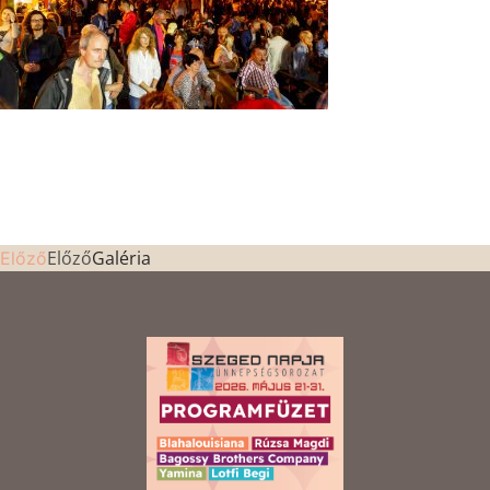
Előző
Galéria
Előző