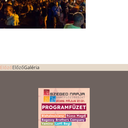
Előző
Galéria
Előző