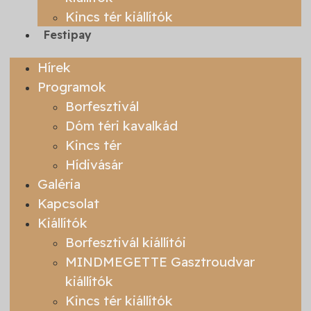
Kincs tér kiállítók
Festipay
Hírek
Programok
Borfesztivál
Dóm téri kavalkád
Kincs tér
Hídivásár
Galéria
Kapcsolat
Kiállítók
Borfesztivál kiállítói
MINDMEGETTE Gasztroudvar
kiállítók
Kincs tér kiállítók