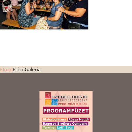
Előző
Galéria
Előző