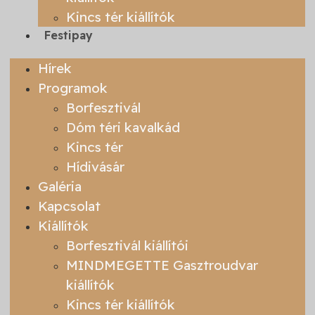
Kincs tér kiállítók
Festipay
Hírek
Programok
Borfesztivál
Dóm téri kavalkád
Kincs tér
Hídivásár
Galéria
Kapcsolat
Kiállítók
Borfesztivál kiállítói
MINDMEGETTE Gasztroudvar
kiállítók
Kincs tér kiállítók