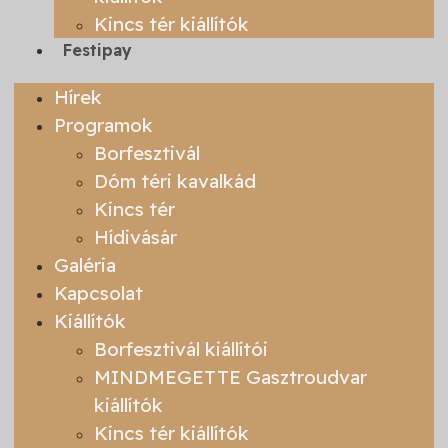
Kincs tér kiállítók
Festipay
Hírek
Programok
Borfesztivál
Dóm téri kavalkád
Kincs tér
Hídivásár
Galéria
Kapcsolat
Kiállítók
Borfesztivál kiállítói
MINDMEGETTE Gasztroudvar
kiállítók
Kincs tér kiállítók