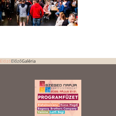
Előző
Galéria
Előző