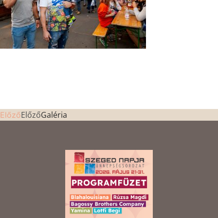
Előző
Galéria
Előző