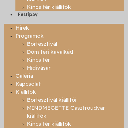
Kincs tér kiállítók
Festipay
Hírek
Programok
Borfesztivál
Dóm téri kavalkád
Kincs tér
Hídivásár
Galéria
Kapcsolat
Kiállítók
Borfesztivál kiállítói
MINDMEGETTE Gasztroudvar
kiállítók
Kincs tér kiállítók