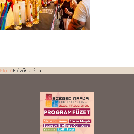
Előző
Galéria
Előző