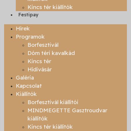
Kincs tér kiállítók
Festipay
Hírek
Programok
Borfesztivál
Dóm téri kavalkád
Kincs tér
Hídivásár
Galéria
Kapcsolat
Kiállítók
Borfesztivál kiállítói
MINDMEGETTE Gasztroudvar
kiállítók
Kincs tér kiállítók