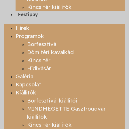
Kincs tér kiállítók
Festipay
Hírek
Programok
Borfesztivál
Dóm téri kavalkád
Kincs tér
Hídivásár
Galéria
Kapcsolat
Kiállítók
Borfesztivál kiállítói
MINDMEGETTE Gasztroudvar
kiállítók
Kincs tér kiállítók