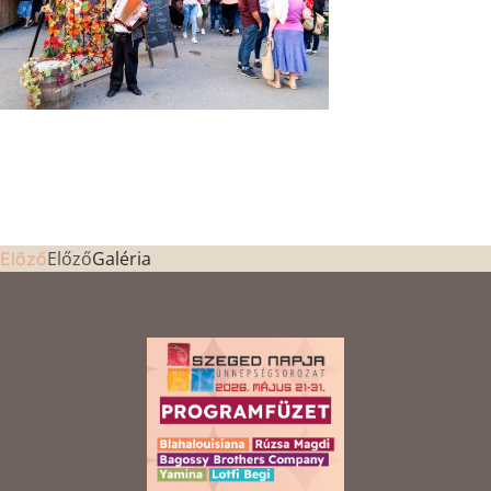
Előző
Galéria
Előző