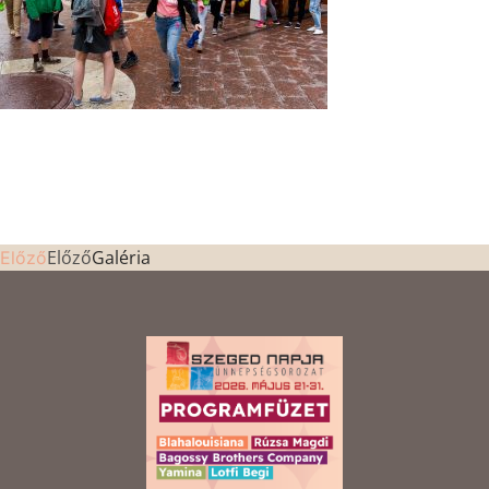
Előző
Galéria
Előző