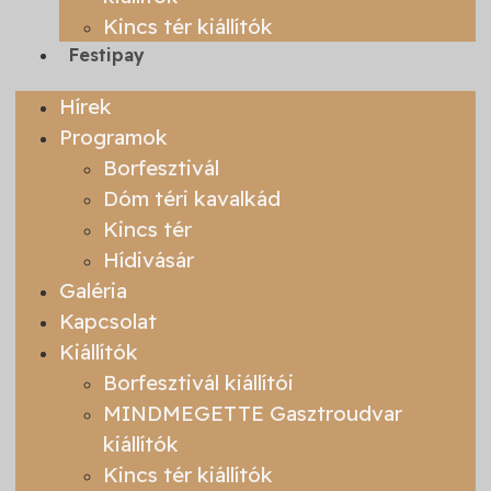
Kincs tér kiállítók
Festipay
Hírek
Programok
Borfesztivál
Dóm téri kavalkád
Kincs tér
Hídivásár
Galéria
Kapcsolat
Kiállítók
Borfesztivál kiállítói
MINDMEGETTE Gasztroudvar
kiállítók
Kincs tér kiállítók