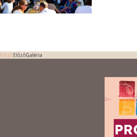
Előző
Galéria
Előző