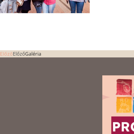
Előző
Galéria
Előző