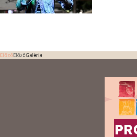
Előző
Galéria
Előző