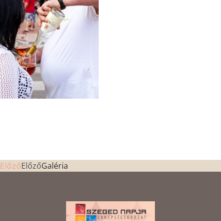
Előző
Galéria
Előző