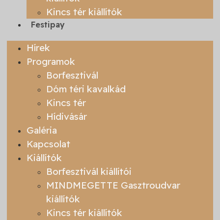
Kincs tér kiállítók
Festipay
Hírek
Programok
Borfesztivál
Dóm téri kavalkád
Kincs tér
Hídivásár
Galéria
Kapcsolat
Kiállítók
Borfesztivál kiállítói
MINDMEGETTE Gasztroudvar
kiállítók
Kincs tér kiállítók