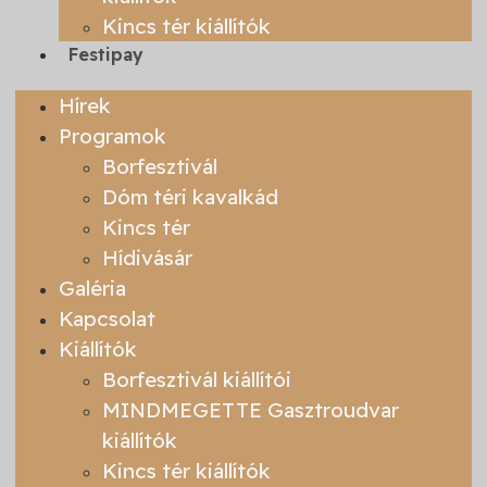
Kincs tér kiállítók
Festipay
Hírek
Programok
Borfesztivál
Dóm téri kavalkád
Kincs tér
Hídivásár
Galéria
Kapcsolat
Kiállítók
Borfesztivál kiállítói
MINDMEGETTE Gasztroudvar
kiállítók
Kincs tér kiállítók