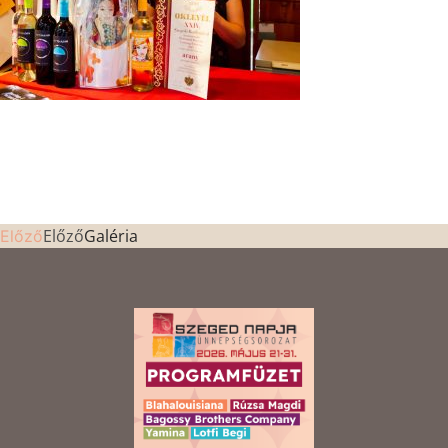
Előző
Galéria
Előző