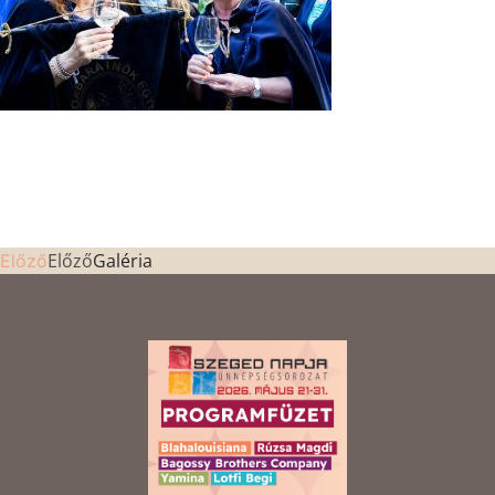
Előző
Galéria
Előző