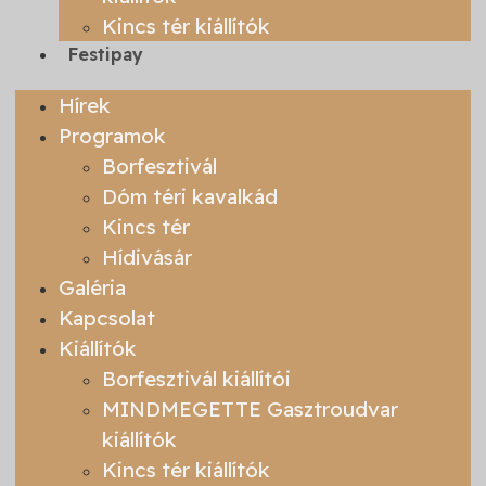
Kincs tér kiállítók
Festipay
Hírek
Programok
Borfesztivál
Dóm téri kavalkád
Kincs tér
Hídivásár
Galéria
Kapcsolat
Kiállítók
Borfesztivál kiállítói
MINDMEGETTE Gasztroudvar
kiállítók
Kincs tér kiállítók