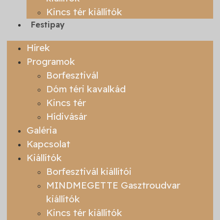
Kincs tér kiállítók
Festipay
Hírek
Programok
Borfesztivál
Dóm téri kavalkád
Kincs tér
Hídivásár
Galéria
Kapcsolat
Kiállítók
Borfesztivál kiállítói
MINDMEGETTE Gasztroudvar
kiállítók
Kincs tér kiállítók