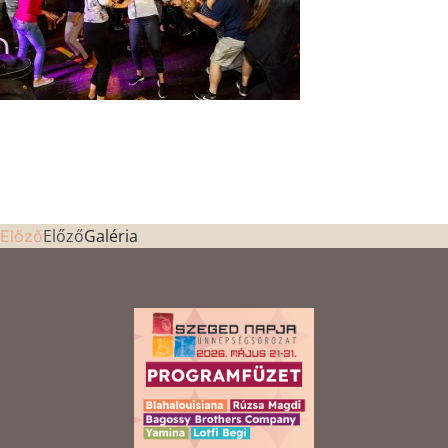
Előző
Galéria
Előző