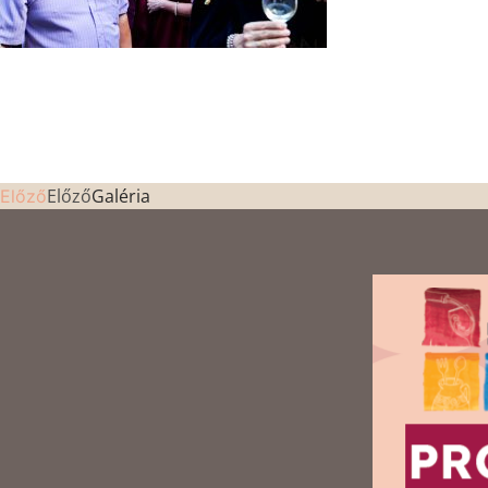
Előző
Galéria
Előző