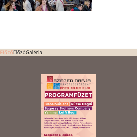
Előző
Galéria
Előző