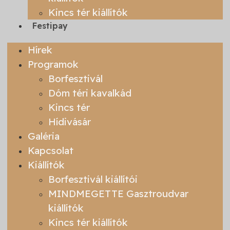
Kincs tér kiállítók
Festipay
Hírek
Programok
Borfesztivál
Dóm téri kavalkád
Kincs tér
Hídivásár
Galéria
Kapcsolat
Kiállítók
Borfesztivál kiállítói
MINDMEGETTE Gasztroudvar
kiállítók
Kincs tér kiállítók