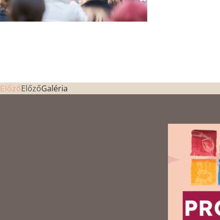
Előző
Galéria
Előző