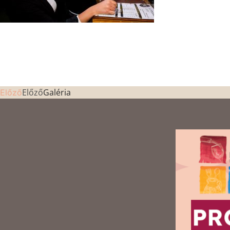
Előző
Galéria
Előző