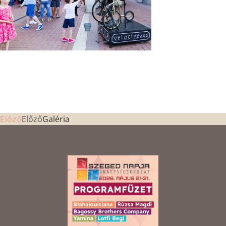
Előző
Galéria
Előző