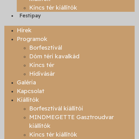
Kincs tér kiállítók
Festipay
Hírek
Programok
Borfesztivál
Dóm téri kavalkád
Kincs tér
Hídivásár
Galéria
Kapcsolat
Kiállítók
Borfesztivál kiállítói
MINDMEGETTE Gasztroudvar
kiállítók
Kincs tér kiállítók