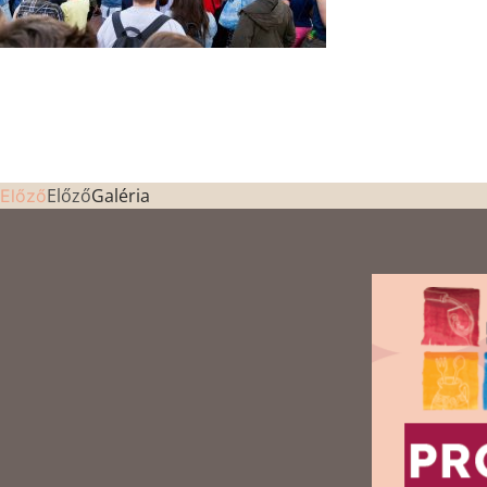
Előző
Galéria
Előző