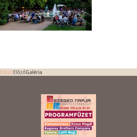
Előző
Galéria
Előző