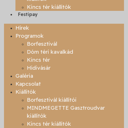
Kincs tér kiállítók
Festipay
Hírek
Programok
Borfesztivál
Dóm téri kavalkád
Kincs tér
Hídivásár
Galéria
Kapcsolat
Kiállítók
Borfesztivál kiállítói
MINDMEGETTE Gasztroudvar
kiállítók
Kincs tér kiállítók