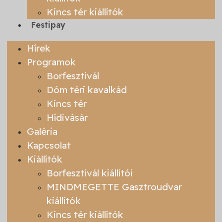
Kincs tér kiállítók
Festipay
Hírek
Programok
Borfesztivál
Dóm téri kavalkád
Kincs tér
Hídivásár
Galéria
Kapcsolat
Kiállítók
Borfesztivál kiállítói
MINDMEGETTE Gasztroudvar
kiállítók
Kincs tér kiállítók