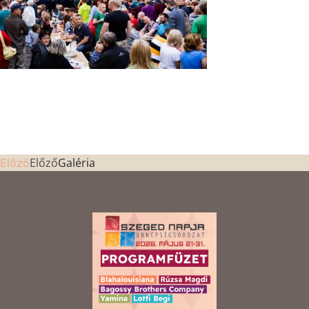
Előző
Galéria
Előző