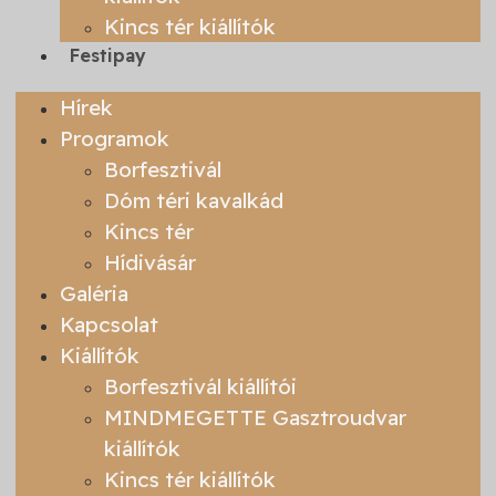
Kincs tér kiállítók
Festipay
Hírek
Programok
Borfesztivál
Dóm téri kavalkád
Kincs tér
Hídivásár
Galéria
Kapcsolat
Kiállítók
Borfesztivál kiállítói
MINDMEGETTE Gasztroudvar
kiállítók
Kincs tér kiállítók