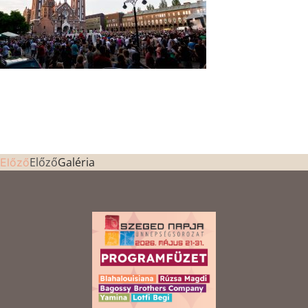
Előző
Galéria
Előző