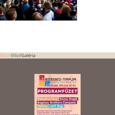
Előző
Galéria
Előző