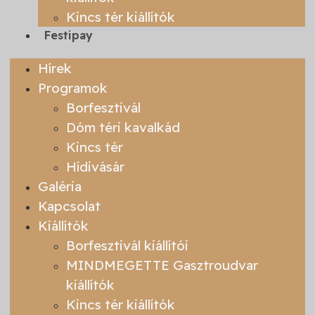
Kincs tér kiállítók
Festipay
Hírek
Programok
Borfesztivál
Dóm téri kavalkád
Kincs tér
Hídivásár
Galéria
Kapcsolat
Kiállítók
Borfesztivál kiállítói
MINDMEGETTE Gasztroudvar
kiállítók
Kincs tér kiállítók